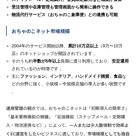
受注管理や在庫管理も管理画面から簡単に操作できる
物流代行サービス（おちゃのこ倉庫便）との連携も可能
おちゃのこネット市場規模
2004年のサービス開始以降、
累計10万店以上
（9万〜10万
店）のネットショップが開設されています 。
そのうち約
半数が5年以上
長期に渡り利用しており、
安定運用
されているのが特徴です 。
主に
ファッション、インテリア、ハンドメイド雑貨、食品
な
どの分野に強く、小規模～中規模店舗の導入が多い状態です
。
運用管理
の観点では、おちゃのこネットは「初期導入の簡単さ」
「基本業務機能の網羅」「拡張機能（ステップメール・定期購
入・物流連携など）」によって、
一人または少人数体制で効率よ
くEC運営をしたい
ビジネスに適しており、
市場規模としても独自