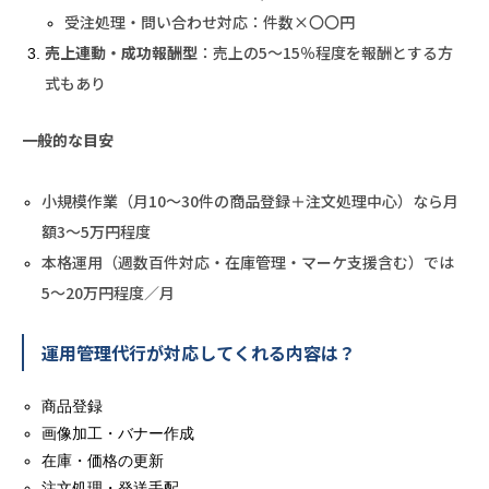
受注処理・問い合わせ対応：件数×〇〇円
売上連動・成功報酬型
：売上の5～15％程度を報酬とする方
式もあり
一般的な目安
小規模作業（月10〜30件の商品登録＋注文処理中心）なら月
額3〜5万円程度
本格運用（週数百件対応・在庫管理・マーケ支援含む）では
5〜20万円程度／月
運用管理代行が対応してくれる内容は？
商品登録
画像加工・バナー作成
在庫・価格の更新
注文処理・発送手配