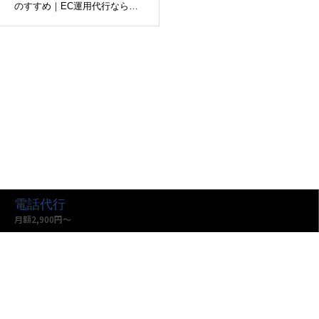
のすすめ｜EC運用代行なら株
式会社インターコード
電話代行
月額2,900円〜