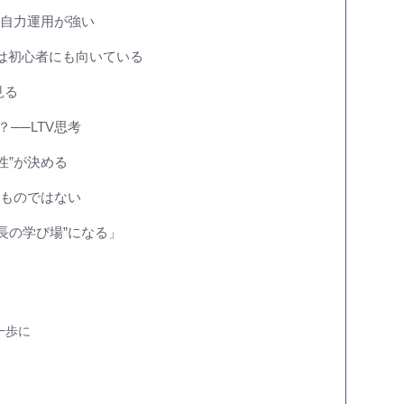
ら自力運用が強い
は初心者にも向いている
見る
──LTV思考
性”が決める
るものではない
長の学び場”になる」
一歩に