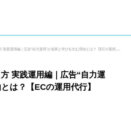
SERVI
★☆★★☆★ 電話・秘書代行が月々1,900円〜 ★☆★★☆★
★☆★★☆★ HP制作も今なら月々2,980円〜 ★☆★★☆★
サービス
流れ
E
 実践運用編｜広告“自力運用”が成果と学びを生む理由とは？【ECの運用代行】
方 実践運用編｜広告“自力運
由とは？【ECの運用代行】