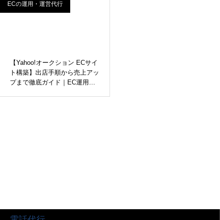
ECの運用・運営代行
【Yahoo!オークション ECサイ
ト構築】出店手順から売上アッ
プまで徹底ガイド｜EC運用代
行なら株式会社インターコード
電話代行