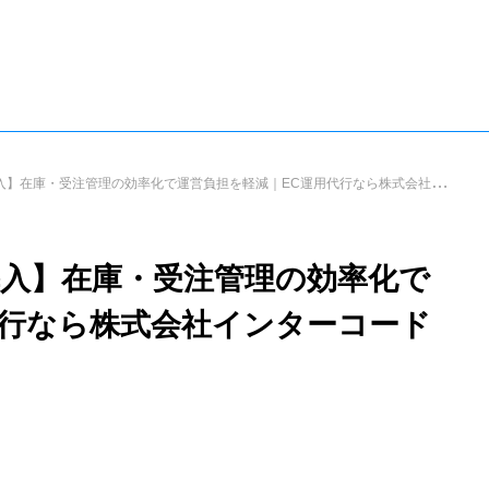
SERVI
★☆★★☆★ 電話・秘書代行が月々1,900円〜 ★☆★★☆★
★☆★★☆★ HP制作も今なら月々2,980円〜 ★☆★★☆★
サービス
流れ
E
入】在庫・受注管理の効率化で運営負担を軽減｜EC運用代行なら株式会社インターコード
ム導入】在庫・受注管理の効率化で
代行なら株式会社インターコード