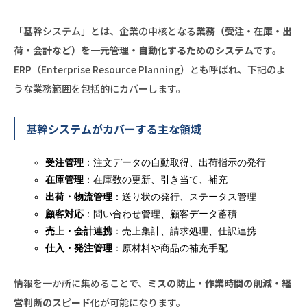
「基幹システム」とは、企業の中核となる
業務（受注・在庫・出
荷・会計など）を一元管理・自動化するためのシステム
です。
ERP（Enterprise Resource Planning）とも呼ばれ、下記のよ
うな業務範囲を包括的にカバーします。
基幹システムがカバーする主な領域
受注管理
：注文データの自動取得、出荷指示の発行
在庫管理
：在庫数の更新、引き当て、補充
出荷・物流管理
：送り状の発行、ステータス管理
顧客対応
：問い合わせ管理、顧客データ蓄積
売上・会計連携
：売上集計、請求処理、仕訳連携
仕入・発注管理
：原材料や商品の補充手配
情報を一か所に集めることで、
ミスの防止・作業時間の削減・経
営判断のスピード化
が可能になります。