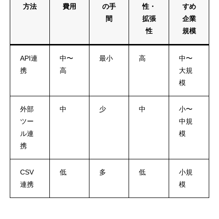
方法
費用
の手
性・
すめ
間
拡張
企業
性
規模
API連
中〜
最小
高
中〜
携
高
大規
模
外部
中
少
中
小〜
ツー
中規
ル連
模
携
CSV
低
多
低
小規
連携
模