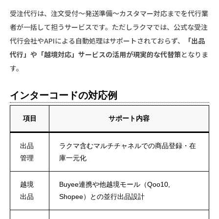
受注代行は、注文受付〜発送準備〜カスタマー対応までを代行業
者が一括して担うサービスです。ただしラクマでは、公式な受注
代行会社やAPIによる自動処理はサポートされておらず、
「出品
代行」や「越境対応」サービスの活用が現実的な代替策
となりま
す。
インターコードの対応例
項目
サポート内容
出品
ラクマ含むマルチチャネルでの商品登録・在
管理
庫一元化
越境
Buyee連携や他越境モール（Qoo10,
出品
Shopee）との並行出品設計