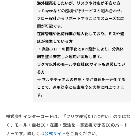
海外販売をしたいが、リスクや対応が不安な方
→ Buyeeなどの越境代行サービスと組み合わせ、
フロー設計からサポートすることでスムーズな展
開が可能です。
在庫管理や出荷作業が属人化しており、ミスや遅
延が発生している方
→ 業務フローの標準化とKPI設計により、分業体
制を整え安定した運用が実現します。
ラクマ以外のモールや自社ECサイトも運営してい
る方
→ マルチチャネルの在庫・受注管理を一元化する
ことで、運用効率と在庫精度を大幅に向上できま
す。
株式会社インターコードは
、「フリマ運営だけに強い」のではな
く、
モール・自社EC・在庫・受注を一貫支援できるECのパート
ナー
です。詳しくは
公式サイト
をご覧ください。