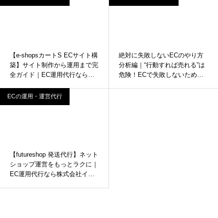
【e-shopsカートS ECサイト構
絶対に失敗しないECのやり方
築】サイト制作から運用まで完
分析編｜“行動すれば売れる”は
全ガイド｜EC運用代行なら株
危険！ECで失敗しないための
式会社インターコード
「検証と改善」サイクルとは？
【ECの運用代行】
ECの運用・運営代行
【futureshop 発送代行】ネット
ショップ運営をもっとラクに｜
EC運用代行なら株式会社イン
ターコード