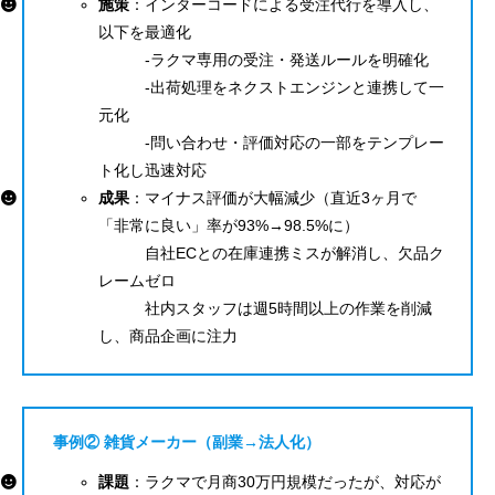
施策
：インターコードによる受注代行を導入し、
以下を最適化
-ラクマ専用の受注・発送ルールを明確化
-出荷処理をネクストエンジンと連携して一
元化
-問い合わせ・評価対応の一部をテンプレー
ト化し迅速対応
成果
：マイナス評価が大幅減少（直近3ヶ月で
「非常に良い」率が93%→98.5%に）
自社ECとの在庫連携ミスが解消し、欠品ク
レームゼロ
社内スタッフは週5時間以上の作業を削減
し、商品企画に注力
事例② 雑貨メーカー（副業→法人化）
課題
：ラクマで月商30万円規模だったが、対応が