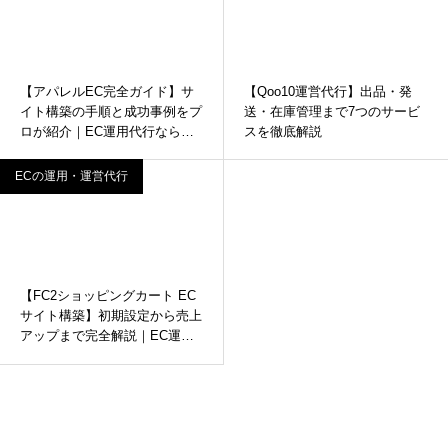
【アパレルEC完全ガイド】サ
【Qoo10運営代行】出品・発
イト構築の手順と成功事例をプ
送・在庫管理まで7つのサービ
ロが紹介｜EC運用代行なら株
スを徹底解説
式会社インターコード
ECの運用・運営代行
【FC2ショッピングカート EC
サイト構築】初期設定から売上
アップまで完全解説｜EC運用
代行なら株式会社インターコー
ド
TEL 0120-927-305
contact