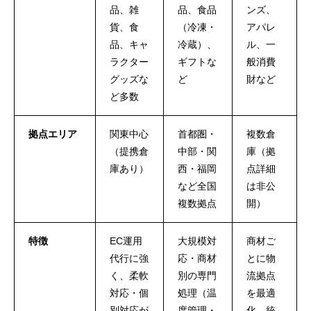
品、雑
品、食品
ンズ、
貨、食
（冷凍・
アパレ
品、キャ
冷蔵）、
ル、一
ラクター
ギフトな
般消費
グッズな
ど
財など
ど多数
拠点エリア
関東中心
首都圏・
複数倉
（提携倉
中部・関
庫（拠
庫あり）
西・福岡
点詳細
など全国
は非公
複数拠点
開）
特徴
EC運用
大規模対
商材ご
代行に強
応・商材
とに物
く、柔軟
別の専門
流拠点
対応・個
処理（温
を最適
別対応が
度管理・
化、統