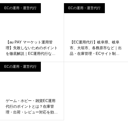
ECの運用・運営代行
ECの運用・運営代行
【au PAY マーケット運用管
【EC運用代行】岐阜県、岐阜
理】失敗しないためのポイント
市、大垣市、各務原市など｜出
を徹底解説｜EC運用代行なら
品・在庫管理・ECサイト制作
株式会社インターコード
ならインターコード
ECの運用・運営代行
ゲーム・ホビー・雑貨EC運用
代行のポイントとは？在庫管
理・出荷・レビュー対応を効率
化｜EC運用代行なら株式会社
インターコード