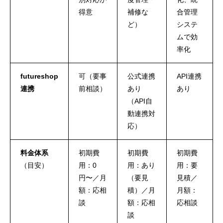
得意
補修な
合管理
ど）
システ
ムで効
率化
futureshop
可（要事
公式連携
API連携
連携
前相談）
あり
あり
（API自
動連携対
応）
料金体系
初期費
初期費
初期費
（目安）
用：0
用：あり
用：要
円〜／月
（要見
見積／
額：応相
積）／月
月額：
談
額：応相
応相談
談