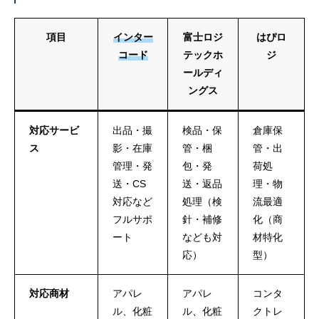
項目
インター
富士ロジ
はぴロ
コード
テックホ
ジ
ールディ
ングス
対応サービ
出品・撮
検品・保
倉庫保
ス
影・在庫
管・梱
管・出
管理・発
包・発
荷処
送・CS
送・返品
理・物
対応など
処理（検
流最適
フルサポ
針・補修
化（商
ート
なども対
材特化
応）
型）
対応商材
アパレ
アパレ
コンタ
ル、化粧
ル、化粧
クトレ