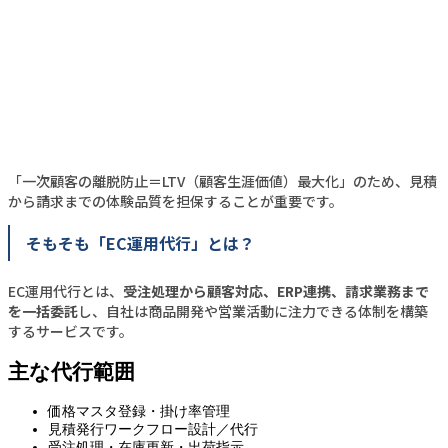
「一次顧客の離脱防止＝LTV（顧客生涯価値）最大化」のため、見積
から請求までの体験品質を担保することが重要です。
そもそも「EC運用代行」とは？
EC運用代行とは、
受注処理から顧客対応、ERP連携、請求業務まで
を一括委託
し、自社は商品開発や営業活動に注力できる体制を構築
するサービスです。
主な代行範囲
価格マスタ登録・掛け率管理
見積発行ワークフロー設計／代行
受注処理・在庫更新・出荷指示