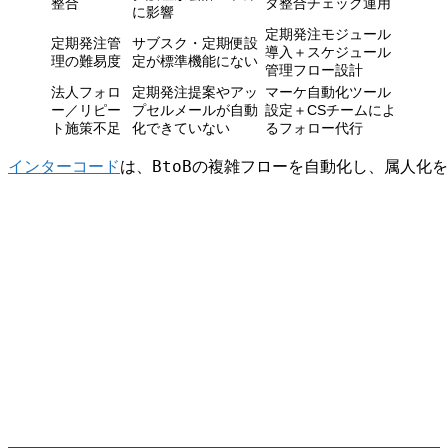
整合
タ整合チェック運用
に影響
定期発注モジュール
定期発注管
サブスク・定期便設
導入＋スケジュール
理の難易度
定が標準機能にない
管理フロー設計
法人フォロ
定期発注提案やアッ
マーケ自動化ツール
ー／リピー
プセルメールが自動
設定＋CSチームによ
ト施策不足
化できていない
るフォロー代行
インターコード
は、BtoBの複雑フローを自動化し、属人