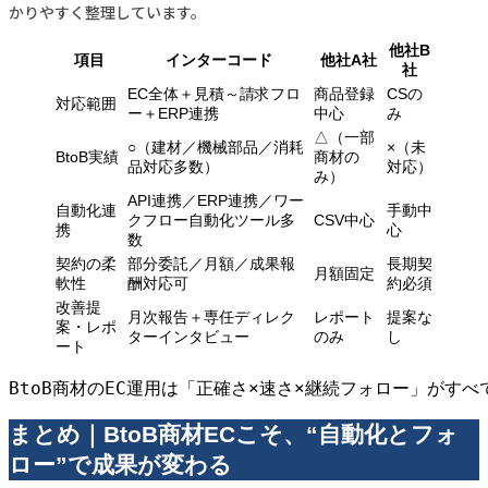
かりやすく整理しています。
他社B
項目
インターコード
他社A社
社
EC全体＋見積～請求フロ
商品登録
CSの
対応範囲
ー＋ERP連携
中心
み
△（一部
○（建材／機械部品／消耗
×（未
BtoB実績
商材の
品対応多数）
対応）
み）
API連携／ERP連携／ワー
自動化連
手動中
クフロー自動化ツール多
CSV中心
携
心
数
契約の柔
部分委託／月額／成果報
長期契
月額固定
軟性
酬対応可
約必須
改善提
月次報告＋専任ディレク
レポート
提案な
案・レポ
ターインタビュー
のみ
し
ート
BtoB商材のEC運用は「正確さ×速さ×継続フォロー」が
まとめ｜BtoB商材ECこそ、“自動化とフォ
ロー”で成果が変わる