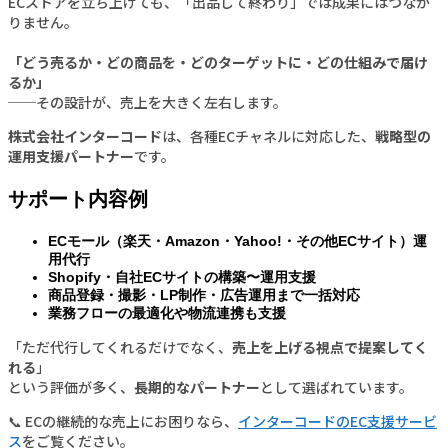
ECストアを立ち上げても、「出品して終わり」では成果にはつなが
りません。
「どう売るか・どの商品を・どのターゲットに・どの仕組みで届け
るか」
──その設計が、売上を大きく左右します。
株式会社インターコード
は、各種ECチャネルに対応した、
戦略型の
運用支援パートナー
です。
サポート内容例
ECモール（楽天・Amazon・Yahoo!・その他ECサイト）運
用代行
Shopify・自社ECサイトの構築〜運用支援
商品登録・撮影・LP制作・広告運用まで一括対応
業務フローの最適化や物流連携も支援
「ただ代行してくれるだけでなく、
売上を上げる視点で提案してく
れる
」
という評価が多く、
長期的なパートナー
として選ばれています。
📞 ECの継続的な売上にお困りなら、
インターコードのEC支援サービ
ス
をご覧ください。