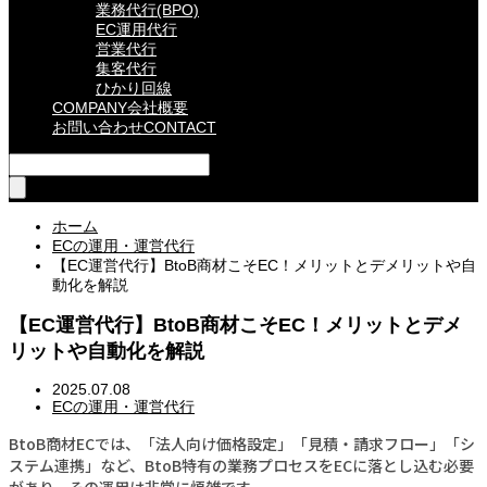
業務代行(BPO)
EC運用代行
営業代行
集客代行
ひかり回線
COMPANY
会社概要
お問い合わせ
CONTACT
ホーム
ECの運用・運営代行
【EC運営代行】BtoB商材こそEC！メリットとデメリットや自
動化を解説
【EC運営代行】BtoB商材こそEC！メリットとデメ
リットや自動化を解説
2025.07.08
ECの運用・運営代行
BtoB商材ECでは、「法人向け価格設定」「見積・請求フロー」「シ
ステム連携」など、BtoB特有の業務プロセスをECに落とし込む必要
があり、その運用は非常に煩雑です。