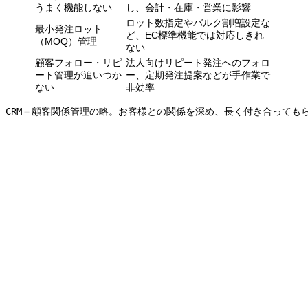
うまく機能しない
し、会計・在庫・営業に影響
ロット数指定やバルク割増設定な
最小発注ロット
ど、EC標準機能では対応しきれ
（MOQ）管理
ない
顧客フォロー・リピ
法人向けリピート発注へのフォロ
ート管理が追いつか
ー、定期発注提案などが手作業で
ない
非効率
CRM＝顧客関係管理の略。お客様との関係を深め、長く付き合っても