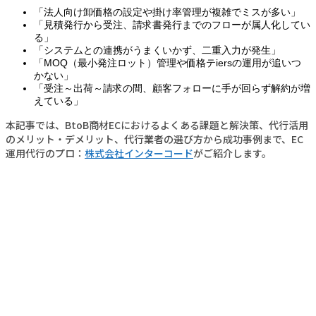
「法人向け卸価格の設定や掛け率管理が複雑でミスが多い」
「見積発行から受注、請求書発行までのフローが属人化してい
る」
「システムとの連携がうまくいかず、二重入力が発生」
「MOQ（最小発注ロット）管理や価格テiersの運用が追いつ
かない」
「受注～出荷～請求の間、顧客フォローに手が回らず解約が増
えている」
本記事では、BtoB商材ECにおけるよくある課題と解決策、代行活用
のメリット・デメリット、代行業者の選び方から成功事例まで、EC
運用代行のプロ：
株式会社インターコード
がご紹介します。