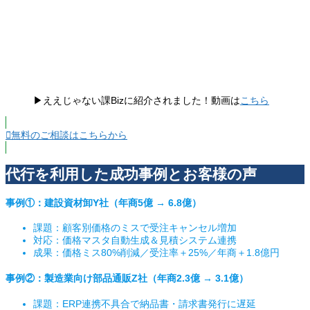
▶︎ええじゃない課Bizに紹介されました！動画は
こちら
無料のご相談はこちらから
代行を利用した成功事例とお客様の声
事例①：建設資材卸Y社（年商5億 → 6.8億）
課題：顧客別価格のミスで受注キャンセル増加
対応：価格マスタ自動生成＆見積システム連携
成果：価格ミス80%削減／受注率＋25%／年商＋1.8億円
事例②：製造業向け部品通販Z社（年商2.3億 → 3.1億）
課題：ERP連携不具合で納品書・請求書発行に遅延