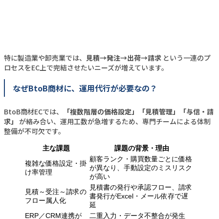
特に製造業や卸売業では、
見積→発注→出荷→請求
という一連のプ
ロセスをEC上で完結させたいニーズが増えています。
なぜBtoB商材に、運用代行が必要なの？
BtoB商材ECでは、
「複数階層の価格設定」「見積管理」「与信・請
求」
が絡み合い、運用工数が急増するため、専門チームによる体制
整備が不可欠です。
主な課題
課題の背景・理由
顧客ランク・購買数量ごとに価格
複雑な価格設定・掛
が異なり、手動設定のミスリスク
け率管理
が高い
見積書の発行や承認フロー、請求
見積～受注～請求の
書発行がExcel・メール依存で遅
フロー属人化
延
ERP／CRM連携が
二重入力・データ不整合が発生