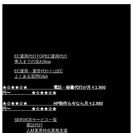
EC運用代行TOP
EC運用代行
導入までの流れ
flow
EC運用・運営代行とは
EC
よくある質問
Q&A
★☆★★☆★ 電話・秘書代行が月々1,900
円〜 ★☆★★☆★
★☆★★☆★ HP制作も今なら月々2,980
円〜 ★☆★★☆★
SERVICE
サービス一覧
電話代行
人材業界特化業務支援