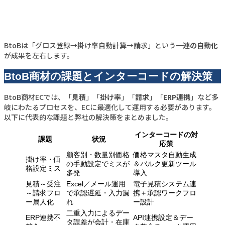
BtoBは「グロス登録→掛け率自動計算→請求」という
一連の自動化
が成果を左右します。
BtoB商材の課題とインターコードの解決策
BtoB商材ECでは、「
見積
」「
掛け率
」「
請求
」「
ERP連携
」など多
岐にわたるプロセスを、ECに最適化して運用する必要があります。
以下に代表的な課題と弊社の解決策をまとめました。
インターコードの対
課題
状況
応策
顧客別・数量別価格
価格マスタ自動生成
掛け率・価
の手動設定でミスが
＆バルク更新ツール
格設定ミス
多発
導入
見積～受注
Excel／メール運用
電子見積システム連
～請求フロ
で承認遅延・入力漏
携＋承認ワークフロ
ー属人化
れ
ー設計
二重入力によるデー
ERP連携不
API連携設定＆デー
タ誤差が会計・在庫