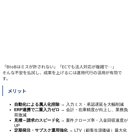
「BtoBはミスが許されない」「ECでも法人対応が複雑で…」
そんな不安を払拭し、成果を上げるには運用代行の活用が有効で
す。
メリット
自動化による属人化排除
→ 入力ミス・承認遅延を大幅削減
ERP連携で二重入力ゼロ
→ 会計・在庫精度が向上し、業務負
荷激減
見積～請求のスピード化
→ 案件クローズ率・入金回収速度が
UP
定期発注・サブスク運用強化
→ LTV（顧客生涯価値）最大化