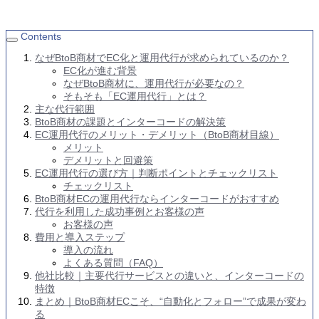
Contents
なぜBtoB商材でEC化と運用代行が求められているのか？
EC化が進む背景
なぜBtoB商材に、運用代行が必要なの？
そもそも「EC運用代行」とは？
主な代行範囲
BtoB商材の課題とインターコードの解決策
EC運用代行のメリット・デメリット（BtoB商材目線）
メリット
デメリットと回避策
EC運用代行の選び方｜判断ポイントとチェックリスト
チェックリスト
BtoB商材ECの運用代行ならインターコードがおすすめ
代行を利用した成功事例とお客様の声
お客様の声
費用と導入ステップ
導入の流れ
よくある質問（FAQ）
他社比較｜主要代行サービスとの違いと、インターコードの
特徴
まとめ｜BtoB商材ECこそ、“自動化とフォロー”で成果が変わ
る