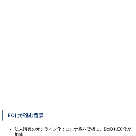
EC化が進む背景
法人購買のオンライン化：コロナ禍を契機に、BtoBもEC化が
加速