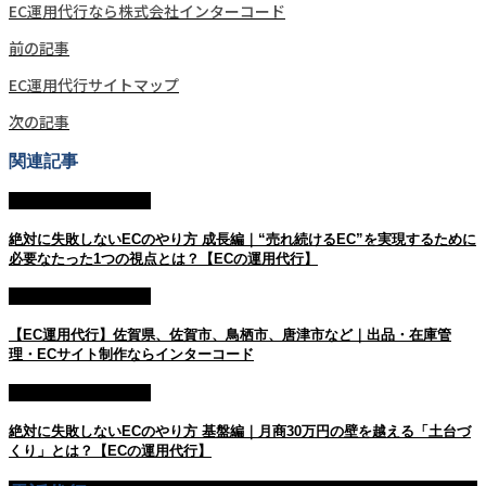
EC運用代行なら株式会社インターコード
前の記事
EC運用代行サイトマップ
次の記事
関連記事
ECの運用・運営代行
絶対に失敗しないECのやり方 成長編｜“売れ続けるEC”を実現するために
必要なたった1つの視点とは？【ECの運用代行】
ECの運用・運営代行
【EC運用代行】佐賀県、佐賀市、鳥栖市、唐津市など｜出品・在庫管
理・ECサイト制作ならインターコード
ECの運用・運営代行
絶対に失敗しないECのやり方 基盤編｜月商30万円の壁を越える「土台づ
くり」とは？【ECの運用代行】