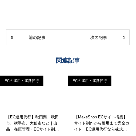
前の記事
次の記事
関連記事
ECの運用・運営代行
ECの運用・運営代行
【EC運用代行】秋田県、秋田
【MakeShop ECサイト構築】
市、横手市、大仙市など｜出
サイト制作から運用まで完全ガ
TEL 0120-927-305
contact
品・在庫管理・ECサイト制作
イド｜EC運用代行なら株式会
ならインターコード
社インターコード