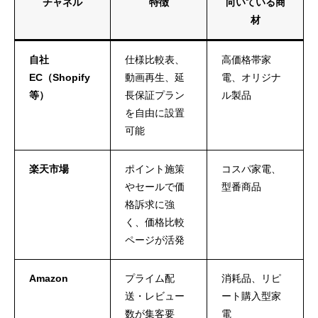
チャネル
特徴
向いている商
材
自社
仕様比較表、
高価格帯家
EC（Shopify
動画再生、延
電、オリジナ
等）
長保証プラン
ル製品
を自由に設置
可能
楽天市場
ポイント施策
コスパ家電、
やセールで価
型番商品
格訴求に強
く、価格比較
ページが活発
Amazon
プライム配
消耗品、リピ
送・レビュー
ート購入型家
数が集客要
電