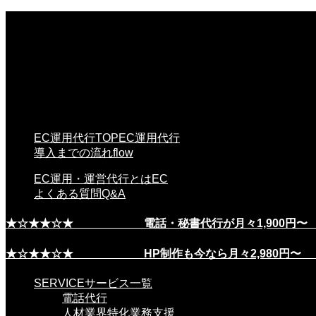
EC運用代行TOP
EC運用代行
導入までの流れ
flow
EC運用・運営代行とは
EC
よくある質問
Q&A
★☆★★☆★ 電話・秘書代行が月々1,900
★☆★★☆★ HP制作も今なら月々2,980
SERVICE
サービス一覧
電話代行
人材業界特化業務支援