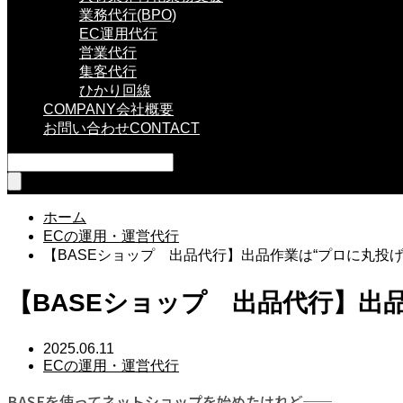
業務代行(BPO)
EC運用代行
営業代行
集客代行
ひかり回線
COMPANY
会社概要
お問い合わせ
CONTACT
ホーム
ECの運用・運営代行
【BASEショップ 出品代行】出品作業は“プロに丸投
【BASEショップ 出品代行】出
2025.06.11
ECの運用・運営代行
BASEを使ってネットショップを始めたけれど──