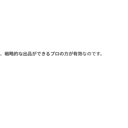
そ、
戦略的な出品ができるプロの力が有効
なのです。