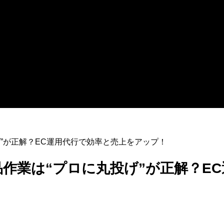
げ”が正解？EC運用代行で効率と売上をアップ！
品作業は“プロに丸投げ”が正解？E