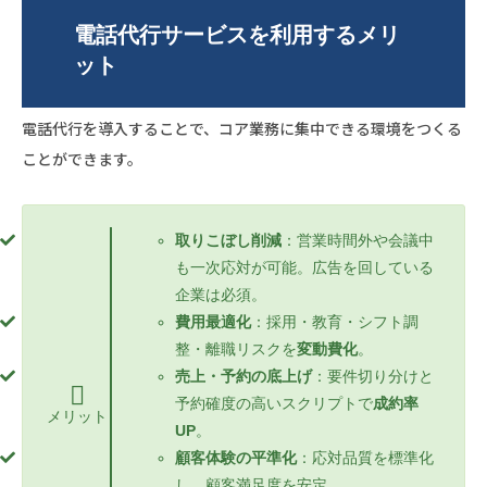
電話代行サービスを利用するメリ
ット
電話代行を導入することで、コア業務に集中できる環境をつくる
ことができます。
取りこぼし削減
：営業時間外や会議中
も一次応対が可能。広告を回している
企業は必須。
費用最適化
：採用・教育・シフト調
整・離職リスクを
変動費化
。
売上・予約の底上げ
：要件切り分けと
予約確度の高いスクリプトで
成約率
メリット
UP
。
顧客体験の平準化
：応対品質を標準化
し、顧客満足度を安定。