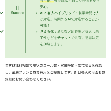
も可能
！
AIも録音/応対ログがあるから
安心。
Success
AI × 有人ハイブリッド
：営業時間は人
が対応。時間外をAIで対応することが
可能！
見える化
：通話数／応答率／折返し未
了件などを
チャット
で共有。意思決定
を加速します。
まずは
無料相談
で現状のコール数・営業時間・繁忙曜日を確認
し、最適プランと概算費用をご提案します。
即日導入
の可否もお
気軽にお問い合わせください。