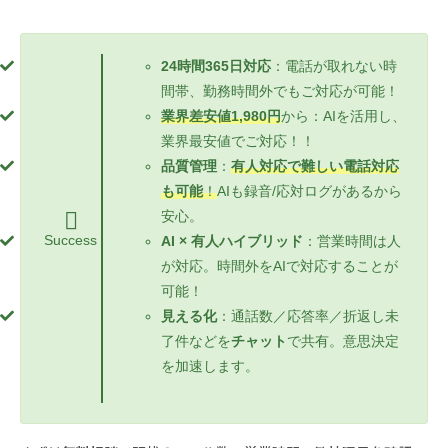
24時間365日対応
：電話が取れない時
間帯、勤務時間外でもご対応が可能！
業界差安値1,980円
から：AIを活用し、
業界最安値でご対応！！
品質管理
：
有人対応で難しい電話対応
も可能
！
AIも録音/応対ログがあるから
安心。
Success
AI × 有人ハイブリッド
：営業時間は人
が対応。時間外をAIで対応することが
可能！
見える化
：通話数／応答率／折返し未
了件などを
チャット
で共有。意思決定
を加速します。