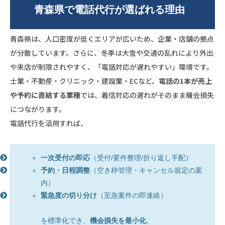
青森県で電話代行が選ばれる理由
青森県は、人口密度が低くエリアが広いため、企業・店舗の拠点
が分散しています。さらに、冬季は大雪や交通の乱れにより外出
や来店が制限されやすく、「電話対応が遅れやすい」環境です。
士業・不動産・クリニック・建設業・ECなど、
電話の1本が売上
や予約に直結する業種
では、着信対応の遅れがそのまま機会損失
につながります。
電話代行を活用すれば、
一次受付の即応
（受付/要件整理/折り返し手配）
予約・日程調整
（空き枠管理・キャンセル規定の案
内）
緊急度の切り分け
（至急案件の即連絡）
を標準化でき、
機会損失を最小化
。