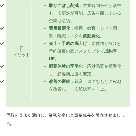
取りこぼし削減
：営業時間外や会議中
も一次応対が可能。広告を回している
企業は必須。
費用最適化
：採用・教育・シフト調
整・離職リスクを
変動費化
。
売上・予約の底上げ
：要件切り分けと
予約確度の高いスクリプトで
成約率
メリット
UP
。
顧客体験の平準化
：応対品質を標準化
し、顧客満足度を安定。
改善の継続
：録音・ログをもとにFAQ
を改善し、一次解決率を向上。
代行をうまく活用し、業務効率化と事業成長を両立させましょ
う。