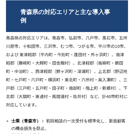
青森県の対応エリアと主な導入事
例
青森県の対応エリアは、青森市、弘前市、八戸市、黒石市、五所
川原市、十和田市、三沢市、むつ市、つがる市、平川市の10市、
および 東津軽郡（平内町・今別町・蓬田村・外ヶ浜町）、南津
軽郡（藤崎町・大鰐町・田舎館村）、北津軽郡（板柳町・鶴田
町・中泊町）、西津軽郡（鰺ヶ沢町・深浦町）、上北郡（野辺地
町・七戸町・六戸町・横浜町・東北町・六所村・奥入瀬町）、三
戸郡（三戸町・五戸町・田子町・南部町・階上町・新郷村）、下
北郡（大間町・東通村・風間浦村・佐井村）など、計40市町村に
対応しています。
士業（青森市）：
初回相談の一次受付を標準化し、新規顧客
の機会損失を防止。