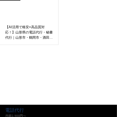
【AI活用で格安×高品質対
応！】山形県の電話代行・秘書
代行｜山形市・鶴岡市・酒田市
など
電話代行
月額2,900円〜