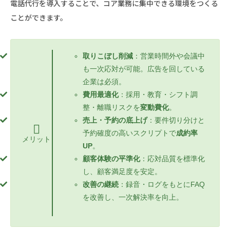
電話代行を導入することで、コア業務に集中できる環境をつくる
ことができます。
取りこぼし削減
：営業時間外や会議中
も一次応対が可能。広告を回している
企業は必須。
費用最適化
：採用・教育・シフト調
整・離職リスクを
変動費化
。
売上・予約の底上げ
：要件切り分けと
予約確度の高いスクリプトで
成約率
メリット
UP
。
顧客体験の平準化
：応対品質を標準化
し、顧客満足度を安定。
改善の継続
：録音・ログをもとにFAQ
を改善し、一次解決率を向上。