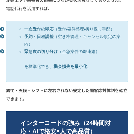
電話代行を活用すれば、
一次受付の即応
（受付/要件整理/折り返し手配）
予約・日程調整
（空き枠管理・キャンセル規定の案
内）
緊急度の切り分け
（至急案件の即連絡）
を標準化でき、
機会損失を最小化
。
繁忙・天候・シフトに左右されない
安定した顧客応対体制
を確立
できます。
インターコードの強み（24時間対
応・AIで格安×人で高品質）