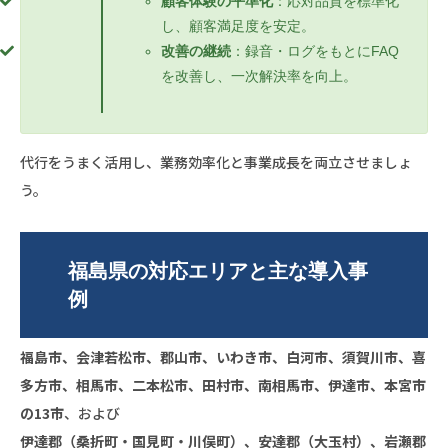
顧客体験の平準化
：応対品質を標準化
し、顧客満足度を安定。
改善の継続
：録音・ログをもとにFAQ
を改善し、一次解決率を向上。
代行をうまく活用し、業務効率化と事業成長を両立させましょ
う。
福島県の対応エリアと主な導入事
例
福島市、会津若松市、郡山市、いわき市、白河市、須賀川市、喜
多方市、相馬市、二本松市、田村市、南相馬市、伊達市、本宮市
の13市
、および
伊達郡（桑折町・国見町・川俣町）、安達郡（大玉村）、岩瀬郡