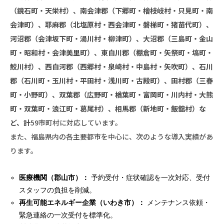
（鏡石町・天栄村）、南会津郡（下郷町・檜枝岐村・只見町・南
会津町）、耶麻郡（北塩原村・西会津町・磐梯町・猪苗代町）、
河沼郡（会津坂下町・湯川村・柳津町）、大沼郡（三島町・金山
町・昭和村・会津美里町）、東白川郡（棚倉町・矢祭町・塙町・
鮫川村）、西白河郡（西郷村・泉崎村・中島村・矢吹町）、石川
郡（石川町・玉川村・平田村・浅川町・古殿町）、田村郡（三春
町・小野町）、双葉郡（広野町・楢葉町・富岡町・川内村・大熊
町・双葉町・浪江町・葛尾村）、相馬郡（新地町・飯舘村）な
ど、計
59市町村に対応しています。
また、福島県内の各主要都市を中心に、次のような導入実績があ
ります。
医療機関（郡山市）：
予約受付・症状確認を一次対応、受付
スタッフの負担を削減。
再生可能エネルギー企業（いわき市）：
メンテナンス依頼・
緊急連絡の一次受付を標準化。