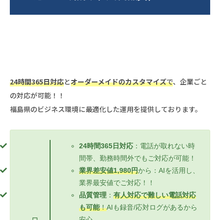
24時間365日対応
と
オーダーメイドのカスタマイズ
で
、企業ごと
の対応が可能！！
福島県のビジネス環境に最適化した運用を提供しております。
24時間365日対応
：電話が取れない時
間帯、勤務時間外でもご対応が可能！
業界差安値1,980円
から：AIを活用し、
業界最安値でご対応！！
品質管理
：
有人対応で難しい電話対応
も可能
！
AIも録音/応対ログがあるから
安心。