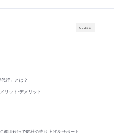
CLOSE
管理代行」とは？
るメリット·デメリット
EC運用代行で御社の売り上げをサポート